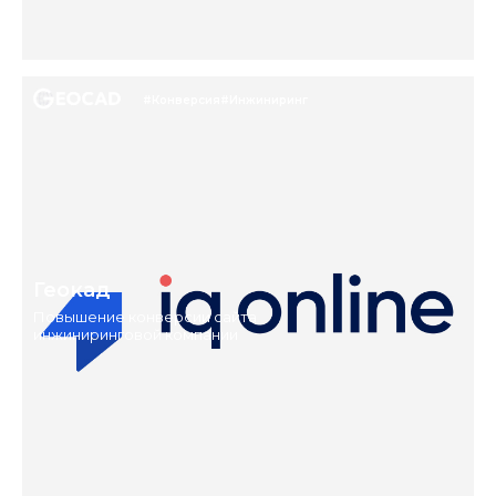
#Конверсия
#Инжиниринг
Геокад
Повышение конверсии сайта
инжиниринговой компании