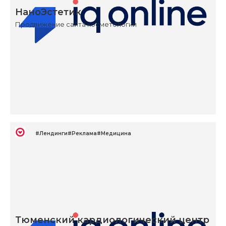
НаноЭстетик
Продвижение сайта косметологии
#Лендинги
#Реклама
#Медицина
Тюменский кардиологический центр