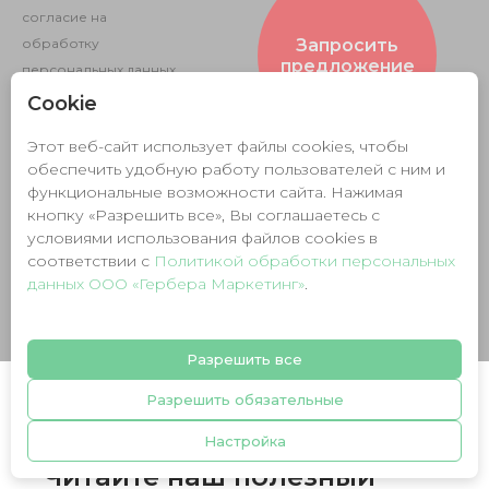
согласие на
обработку
Запросить
предложение
персональных данных
в соответствии с
Cookie
политикой
Этот веб-сайт использует файлы cookies, чтобы
конфиденциальности
.
обеспечить удобную работу пользователей с ним и
функциональные возможности сайта. Нажимая
кнопку «Разрешить все», Вы соглашаетесь с
условиями использования файлов cookies в
соответствии c
Политикой обработки персональных
данных ООО «Гербера Маркетинг»
.
Разрешить все
Разрешить обязательные
Настройка
Читайте наш полезный