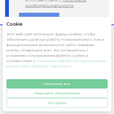
в соответствии с
политикой
конфиденциальности
.
Отправить
Cookie
Этот веб-сайт использует файлы cookies, чтобы
Скачайте документ-шпаргалку
обеспечить удобную работу пользователей с ним и
который поможет создать крутой прогревающий контент
функциональные возможности сайта. Нажимая
кнопку «Разрешить все», Вы соглашаетесь с
условиями использования файлов cookies в
Как вас зовут
соответствии c
Политикой обработки персональных
данных ООО «Гербера Маркетинг»
.
Присоединяйтесь к нашему
Telegram-каналу!
Телефон
Разрешить все
Кейсы известных брендов,
Разрешить обязательные
Я даю свое согласие на обработку
практические инструменты и
персональных данных в соответствии с
политикой конфиденциальности
.
Настройка
лайфхаки для маркетологов и
владельцев бизнеса в