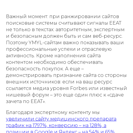
Важный момент: при ранжировании сайтов
поисковые системы считывают сигналы ЕEAT
не только в текстах: авторитетным, экспертным
и безопасным должен быть и сам веб-ресурс.
Поэтому YMYL-сайтам важно показывать ваши
профессиональные успехи и отраслевую
активность. Кроме наполнения сайта
контентом необходимо обеспечивать
безопасность покупок. А еще –
демонстрировать признание сайта со стороны
внешних источников: если на ваш ресурс
ссылается медиа уровня Forbes или известный
нишевый форум – это еще один плюс к «сдаче
зачета по ЕEAT».
Благодаря экспертному контенту мы
увеличили сайту медицинского препарата
трафик на 1797%, конверсию – на 128%, а
позиции в Google и Яндекс – на 54% и 65%