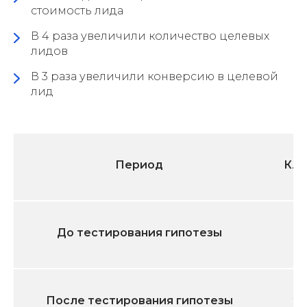
стоимость лида
В 4 раза увеличили количество целевых
лидов
В 3 раза увеличили конверсию в целевой
лид
Период
Кли
До тестирования гипотезы
40
После тестирования гипотезы
99