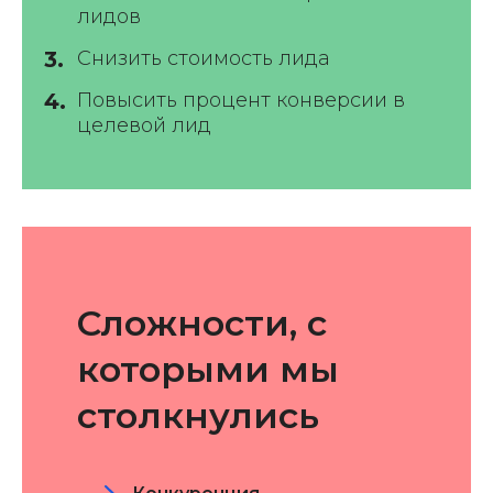
лидов
Снизить стоимость лида
Повысить процент конверсии в
целевой лид
Сложности, с
которыми мы
столкнулись