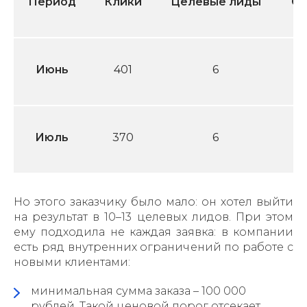
Период
Клики
Целевые лиды
Ст
Июнь
401
6
Июль
370
6
Но этого заказчику было мало: он хотел выйти
на результат в 10–13 целевых лидов. При этом
ему подходила не каждая заявка: в компании
есть ряд внутренних ограничений по работе с
новыми клиентами:
минимальная сумма заказа – 100 000
рублей. Такой ценовой порог отсекает