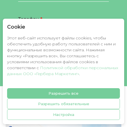
Телефон
Cookie
Этот веб-сайт использует файлы cookies, чтобы
обеспечить удобную работу пользователей с ним и
Заказать звонок
функциональные возможности сайта. Нажимая
кнопку «Разрешить все», Вы соглашаетесь с
условиями использования файлов cookies в
Я даю свое согласие на обработку
соответствии c
Политикой обработки персональных
персональных данных в соответствии с
данных ООО «Гербера Маркетинг»
.
политикой конфиденциальности
.
Разрешить все
Разрешить обязательные
Другие наши кейсы
Настройка